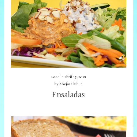
Food
/
abril 27, 2018
by
AbejasClub
/
Ensaladas