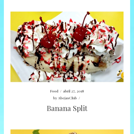
Food
/
abril 27, 2018
by
AbejasClub
/
Banana Split