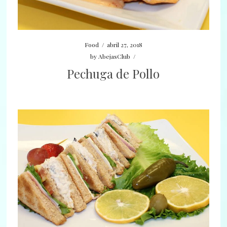
Food
/
abril 27, 2018
by
AbejasClub
/
Pechuga de Pollo